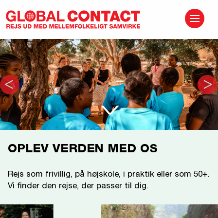
EN REJSE DER
ALDRIG SLUTTER
>
>
>
>
OPLEV VERDEN MED OS
Rejs som frivillig, på højskole, i praktik eller som 50+.
Vi finder den rejse, der passer til dig.