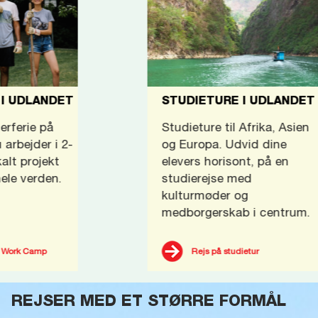
STUDIETURE I UDLANDET
H
Studieture til Afrika, Asien
Ko
og Europa. Udvid dine
re
elevers horisont, på en
Hø
studierejse med
om
kulturmøder og
og
medborgerskab i centrum.
Rejs på studietur
REJSER MED ET STØRRE FORMÅL