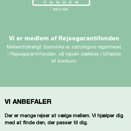
D
Vi er medlem af Rejsegarantifonden
Mellemfolkeligt Samvirke er naturligvis registreret
i Rejsegarantifonden, så rejsen dækkes i tilfælde
af konkurs.
VI ANBEFALER
Der er mange rejser at vælge mellem. Vi hjælper dig
med at finde den, der passer til dig.