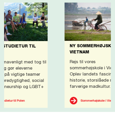
NY SOMMERHØJSKOLE I
BLIV
VIETNAM
Bliv
Rejs til vores
l
unge
sommerhøjskole i Vietnam.
når
Oplev landets fascinerende
akti
historie, storslåede natur og
kam
farverige madkultur.
Sommerhøjskole i Vietnam