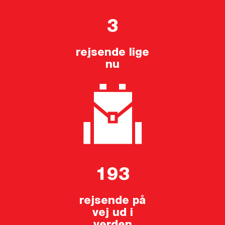
3
rejsende lige
nu
193
rejsende på
vej ud i